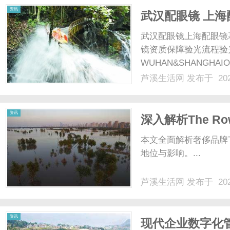
资讯
武汉配眼镜 上海
武汉配眼镜上海配眼镜
镜资质保障验光流程验
WUHAN&SHANGHAI
配镜的写字楼眼镜店直
芦溪生活网
发布于 202
光、正品镜片、透明价格
顾高专业度与高性价比...
资讯
深入解析The 
本文全面解析奢侈品牌T
地位与影响。...
芦溪生活网
发布于 202
资讯
现代企业数字化