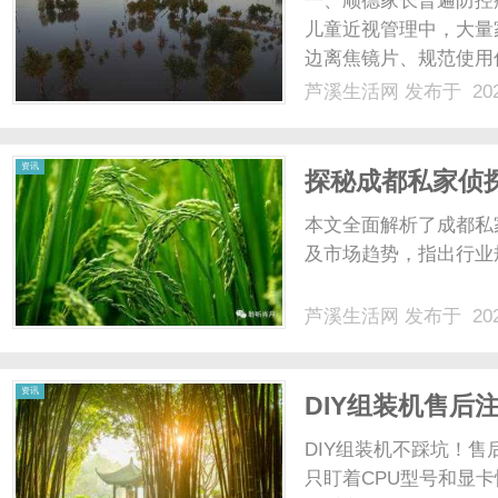
一、顺德家长普遍防控
儿童近视管理中，大量
边离焦镜片、规范使用
长。家长持续投入时间
芦溪生活网
发布于 202
体质对干预效果的决定
明确，6-15岁儿童眼轴每
生
资讯
探秘成都私家侦
析
本文全面解析了成都私
及市场趋势，指出行业规
芦溪生活网
发布于 202
活
资讯
DIY组装机售后
DIY组装机不踩坑！
只盯着CPU型号和显