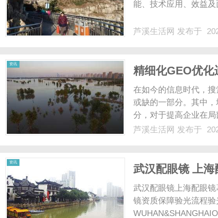
能、技术应用、效益及
芦溪生活网
发布于 202
资讯
精细化GEO优
在如今的信息时代，搜
或缺的一部分。其中，
分，对于提高企业在局
本文将对GEO优化运
芦溪生活网
发布于 202
极影响。一、什么是G
网站、内容和营销策略，以
资讯
武汉配眼镜 上海
武汉配眼镜上海配眼镜
镜资质保障验光流程验
WUHAN&SHANGHAI