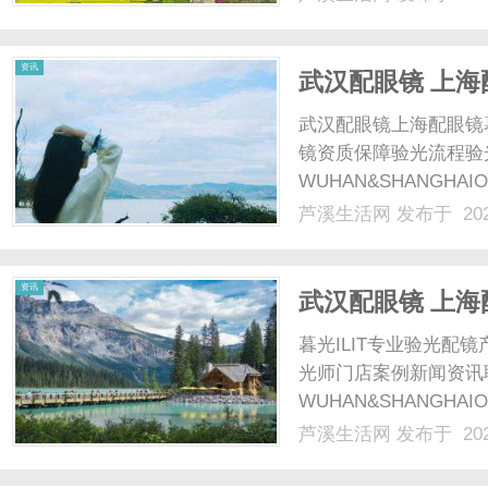
资讯
武汉配眼镜 上海
武汉配眼镜上海配眼镜
镜资质保障验光流程验
WUHAN&SHANGHAI
配镜的写字楼眼镜店直
芦溪生活网
发布于 202
光、正品镜片、透明价格
顾高专业度与高性价比...
资讯
武汉配眼镜 上海
暮光ILIT专业验光
光师门店案例新闻资讯
WUHAN&SHANGHAI
配镜的写字楼眼镜店直
芦溪生活网
发布于 202
光、正品镜片、透明价格
顾高专业度与高性价比...