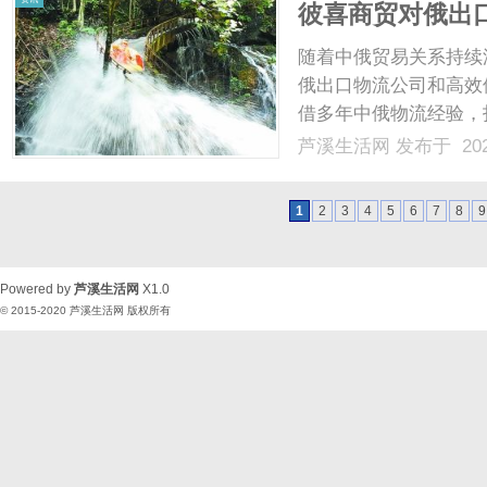
彼喜商贸对俄出
随着中俄贸易关系持续
俄出口物流公司和高效
借多年中俄物流经验，
罗斯市场提供坚实保障。.
芦溪生活网
发布于 202
1
2
3
4
5
6
7
8
9
Powered by
芦溪生活网
X1.0
© 2015-2020
芦溪生活网
版权所有