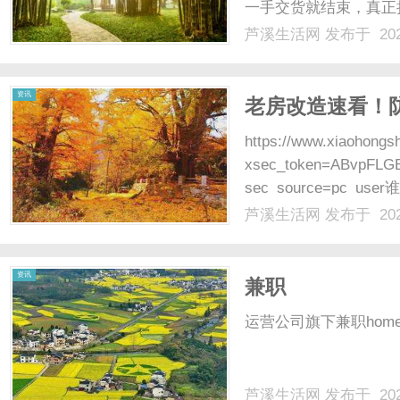
一手交货就结束，真正
拆解DIY装机售后里
芦溪生活网
发布于 202
5个最常见的“售后刺客
网
CPU是散片、显......
资讯
老房改造速看！
https://www.xiaohong
xsec_token=ABvpFLG
sec_source=pc
万”的新闻？！好好的翻新
芦溪生活网
发布于 202
资讯
兼职
运营公司旗下兼职homenews
芦溪生活网
发布于 202