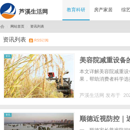
教育科研
房产家居
综
芦溪生活网
网站首页
资讯列表
资讯列表
RSS订阅
芦
›
›
资讯
美容院减重设备
本文详解美容院减重设
果，帮助消费者科学选择
芦溪生活网
发布于 202
溪
资讯
顺德近视防控｜
造青少年精准个