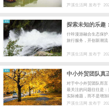
配镜的写字楼眼镜店直
芦溪生活网
发布于 202
光、正品镜片、透明价格
顾高专业度与高性价比...
资讯
探索未知的乐趣
程
什咔漫游融合生态保护
旅行服务，开创新潮流，
芦溪生活网
发布于 202
资讯
中小外贸团队真
对于中小外贸团队而言
最关注的问题往往是：
实际难题，而不是增加
具，应当具备清晰的数
芦溪生活网
发布于 202
达渠道，并且易于上手