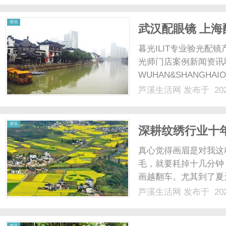
工具整合在一起，为中小外
资讯
武汉配眼镜 上海
暮光ILIT专业验光
光师门店案例新闻资讯
WUHAN&SHANGHAI
配镜的写字楼眼镜店直
芦溪生活网
发布于 202
光、正品镜片、透明价格
顾高专业度与高性价比...
资讯
深耕纹绣行业十
为半永久定妆头
真心觉得画眉是对我这
毛，就要耗掉十几分钟
画越翻车。尤其到了夏
时间又磨心态。实在受
芦溪生活网
发布于 202
前刷平台总刷到99、
下单。但仔细做了超多功课
资讯