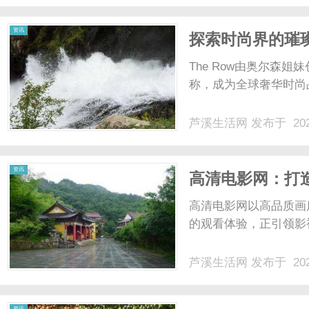
兼顾不同人群个性化配镜诉
资讯
探索时尚界的璀璨
The Row由奥尔森
称，成为全球奢华时尚
芦溪生活网
发布于 202
资讯
高清电影网：打
高清电影网以高品质画
的观看体验，正引领影视
芦溪生活网
发布于 202
资讯