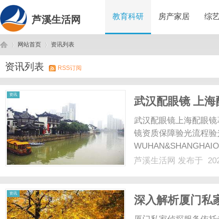
教育科研
房产家居
综
芦溪生活网
网站首页
资讯列表
资讯列表
RSS订阅
芦
›
›
资讯
武汉配眼镜 上海
武汉配眼镜上海配眼镜
镜资质保障验光流程验
WUHAN&SHANGHAI
配镜的写字楼眼镜店直
芦溪生活网
发布于 202
光、正品镜片、透明价格
顾高专业度与高性价比...
溪
资讯
深入解析厦门私