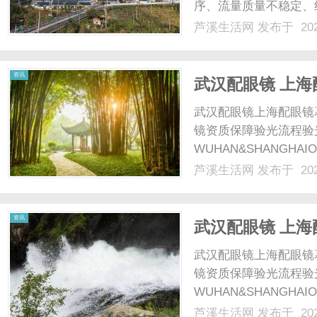
序、流量质量不稳定、
咨询增量难以匹配投放
芦溪生活网
发布于 202
非单纯压缩投放预算，
网
配逻辑。俐麸科技专注竞价
资讯
武汉配眼镜 上海
武汉配眼镜上海配眼镜
镜资质保障验光流程验
WUHAN&SHANGHAI
配镜的写字楼眼镜店直
芦溪生活网
发布于 202
光、正品镜片、透明价格
顾高专业度与高性价比...
资讯
武汉配眼镜 上海
武汉配眼镜上海配眼镜
镜资质保障验光流程验
WUHAN&SHANGHAI
配镜的写字楼眼镜店直
芦溪生活网
发布于 202