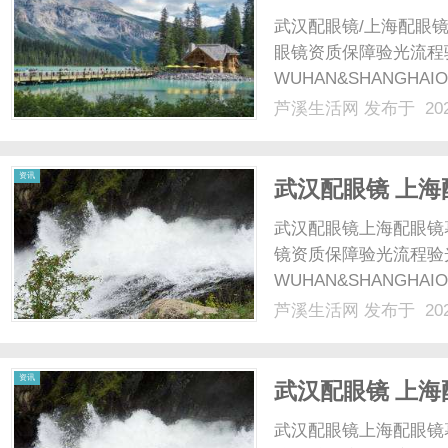
武汉配眼镜/上海配眼镜
眼镜资质保障验光流程
WUHAN&SHANGHAI
配镜的写字楼眼镜店直
芦溪生活网
发布于 202
光、正品镜片、透明价格
顾高专业度与高性价.....
资讯
武汉配眼镜 上海
武汉配眼镜上海配眼镜
镜资质保障验光流程验
WUHAN&SHANGHAI
配镜的写字楼眼镜店直
芦溪生活网
发布于 202
光、正品镜片、透明价格
顾高专业度与高性价比...
资讯
武汉配眼镜 上海
武汉配眼镜上海配眼镜