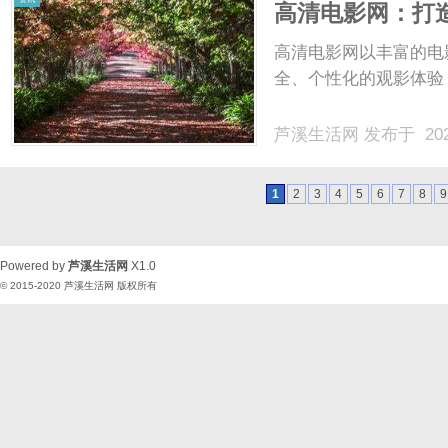
高清电影网：打
高清电影网以丰富的电
全、个性化的观影体验，
芦溪生活网
发布于 202
1
2
3
4
5
6
7
8
9
Powered by
芦溪生活网
X1.0
© 2015-2020
芦溪生活网
版权所有