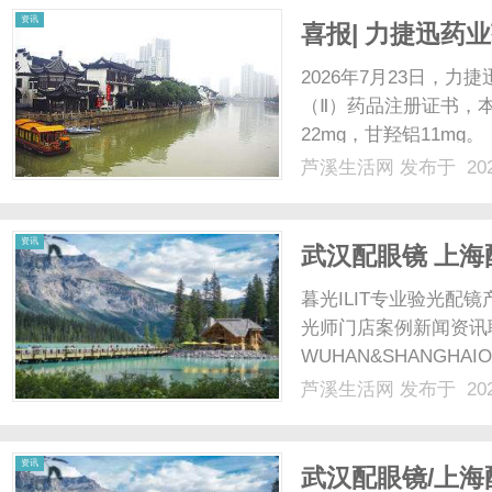
资讯
喜报| 力捷迅药
2026年7月23日，
（Ⅱ）药品注册证书，
22mg，甘羟铝11mg。
2026S02608）
芦溪生活网
发布于 202
抗血小板聚集药物。该
科学配伍重质......
资讯
武汉配眼镜 上海
暮光ILIT专业验光
光师门店案例新闻资讯
WUHAN&SHANGHAI
配镜的写字楼眼镜店直
芦溪生活网
发布于 202
光、正品镜片、透明价格
顾高专业度与高性价比...
资讯
武汉配眼镜/上海