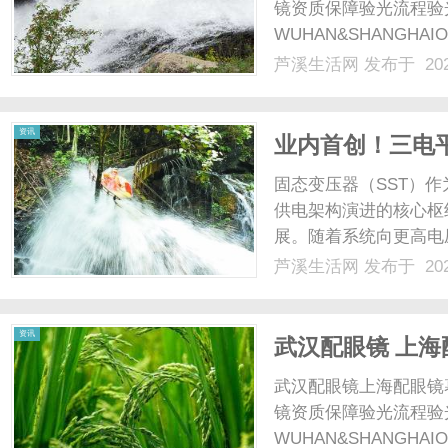
镜资质保障验光流程验
WUHAN&SHANGHAI
配镜的写字楼眼镜店直
芦溪生活网
发布于 202
光、正品镜片、透明价格
顾高专业度与高性价比...
资讯
业内首创！三电
方案正式发布
固态变压器（SST）
供电架构演进的核心枢
展。随着系统向更高电
谐波特性、更低的开关
芦溪生活网
发布于 202
容量、中高压固态变压
SST的研发验证却面临着困
资讯
武汉配眼镜 上海
武汉配眼镜上海配眼镜
镜资质保障验光流程验
WUHAN&SHANGHAI