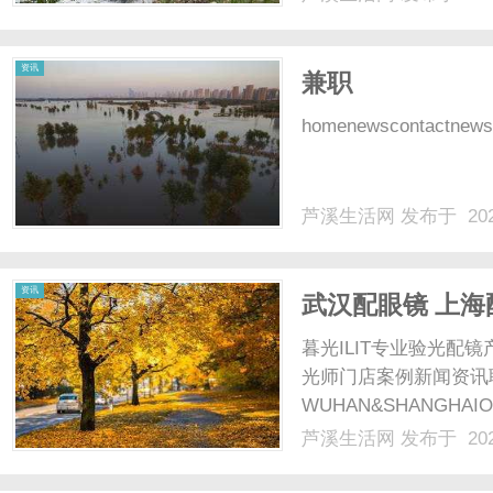
光、正品镜片、透明价格
顾高专业度与高性价比...
资讯
兼职
homenewscontactnewsc
芦溪生活网
发布于 202
资讯
武汉配眼镜 上海
暮光ILIT专业验光
光师门店案例新闻资讯
WUHAN&SHANGHAI
配镜的写字楼眼镜店直
芦溪生活网
发布于 202
光、正品镜片、透明价格
顾高专业度与高性价比...