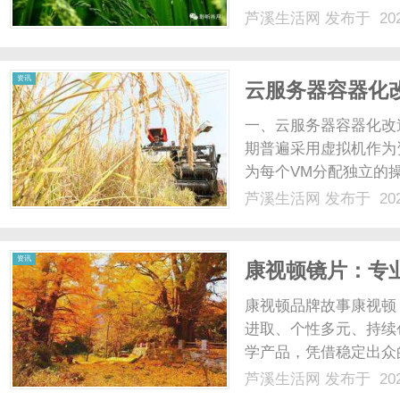
配镜的写字楼眼镜店直
芦溪生活网
发布于 202
光、正品镜片、透明价格
顾高专业度与高性价比...
资讯
云服务器容器化改造
安全迁移指南
一、云服务器容器化改
期普遍采用虚拟机作为资
为每个VM分配独立的
下问题：资源开销大：
芦溪生活网
发布于 202
MB至数GB；启动速
伸缩需求；管理复......
资讯
康视顿镜片：专
康视顿品牌故事康视顿
进取、个性多元、持续
学产品，凭借稳定出众
多年，品牌持续钻研镜
芦溪生活网
发布于 202
此迭代优化产品矩阵，