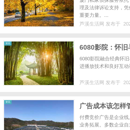
厦门私家侦探服务依托
理及法律诉讼支持，凭
重要力量。...
芦溪生活网
发布于 202
生
资讯
6080影院：怀
6080影院融合经典
进播放技术和良好互动
芦溪生活网
发布于 202
活
资讯
广告成本该怎样
付费竞价广告是企业线
业务拓展。多数企业自