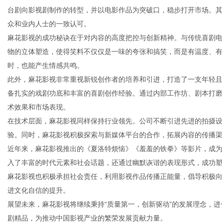
台剧向影视剧制作的转型，并以电影作品为突破口，稳步打开市场。
众和业内人士的一致认可。
麻花影视的成功秘诀在于对内容的高度把控与创新精神。与传统喜剧
物的立体塑造，使得笑料不仅仅是一味的夸张和搞笑，而是有温度、
生
时，也能产生情感共鸣。
此外，麻花影视非常重视新锐创作者的培养和引进，打造了一支年轻
备扎实的戏剧功底和丰富的喜剧创作经验。通过内部工作坊、剧本打
术效果和市场表现。
在技术层面，麻花影视同样保持行业领先。公司不断引进先进的拍摄
验。同时，麻花影视积极探索与新媒体平台的合作，拓展内容的传播
近年来，麻花影视推出的《夏洛特烦恼》《羞羞的铁拳》等影片，成
入了丰富的时代元素和社会话题，还通过幽默诙谐的表现形式，成功
活
麻花影视也积极承担社会责任，利用影视作品传播正能量，倡导积极
进文化自信的提升。
展望未来，麻花影视将继续秉持“质量第一，创新驱动”的发展理念，
剧精品，为推动中国影视产业的繁荣发展贡献力量。