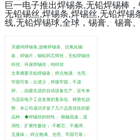
巨一电子推出焊锡条,无铅焊锡棒，
无铅锡丝,焊锡条,焊锡丝,无铅焊锡
线,无铅焊锡球,全球，锡膏、锡膏
生
关键词焊锡条,波峰焊锡条、抗氧化锡
条，焊锡片，铜铝药芯焊丝，无铅焊锡丝
锌丝、环保焊锡丝，纯锌丝
文章摘要无铅焊锡条，焊点饱满、光亮、
牢固可靠；出渣少，焊接牢固，不虚
焊。，由最先进的自动设备生产，近年来
为适应电子工业发展的复杂化、精密化趋
活
势，本公司成功开发了几个品质优良的新
品种。◆焊锡丝的特性：·熔融迅速，湿
润性、扩展性极佳；·不断芯、不溅弹、
无臭味；·焊点饱满、光亮、牢固可靠；·