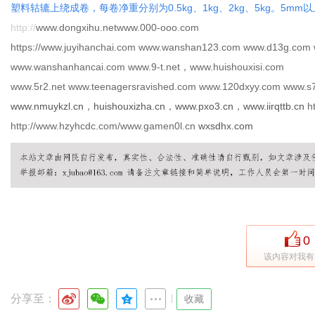
塑料轱辘上绕成卷，每卷净重分别为0.5kg、1kg、2kg、5kg。5
http://
www.dongxihu.netwww.000-ooo.com
https://www.juyihanchai.com www.wanshan123.com www.d13g.com 
www.wanshanhancai.com www.9-t.net，www.huishouxisi.com
www.5r2.net www.teenagersravished.com www.120dxyy.com www.s7
www.nmuykzl.cn
，
huishouxizha.cn
，
www.pxo3.cn
，
www.iirqttb.cn
ht
http://www.hzyhcdc.com/www.gamen0l.cn
wxsdhx.com
0
该内容对我有
分享至：
|
收藏