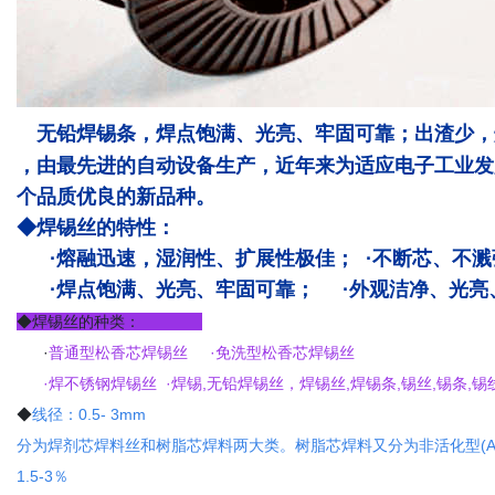
无铅焊锡条，焊点饱满、光亮、牢固可靠；出渣少，
，由最先进的自动设备生产，近年来为适应电子工业发
个品质优良的新品种。
◆焊锡丝的特性：
·熔融迅速，湿润性、扩展性极佳； ·不断芯、不
·焊点饱满、光亮、牢固可靠； ·外观洁净、光亮
◆焊锡丝的种类：
·
普通型松香芯焊锡丝 ·免洗型松香芯焊锡丝
·焊不锈钢焊锡丝 ·焊锡,无铅焊锡丝，焊锡丝,
焊锡条
,锡丝,锡条,
◆
线径：0.5- 3mm
分为焊剂芯焊料丝和树脂芯焊料两大类。树脂芯焊料又分为非活化型(A
1.5-3％