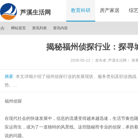
教育科研
房产家居
综
芦溪生活网
网站首页
资讯列表
资讯内容
揭秘福州侦探行业：探寻
芦
›
›
›
2026-05-12
|
发布者:
芦溪生活网
|
查看
摘要
: 本文详细介绍了福州侦探行业的发展现状、服务类别及职业挑
势。...
福州侦探
溪
在现代社会的快速发展中，信息的流通变得越来越迅速，生活节奏也
应运而生，成为了一道独特的风景线。这些隐秘而专业的侦探，承担
说的问题。