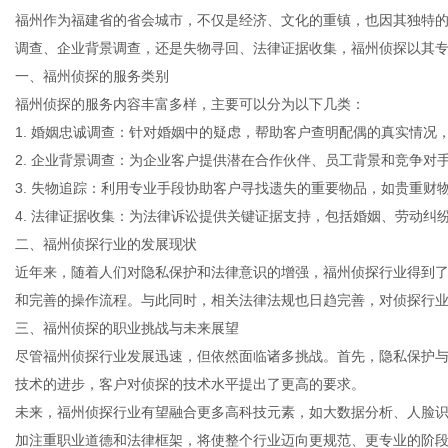
福州作为福建省的省会城市，不仅是经济、文化的重镇，也因其独特
调查、企业背景调查，还是失物寻回、法律证据收集，福州侦探以其
一、福州侦探的服务类别
福州侦探的服务内容丰富多样，主要可以分为以下几类：
生
1. 婚姻忠诚调查：针对婚姻中的疑虑，帮助客户查明配偶的真实情况
2. 企业背景调查：为企业客户提供潜在合作伙伴、员工背景和竞争对
3. 失物追踪：利用专业手段协助客户寻找遗失的重要物品，如贵重财
4. 法律证据收集：为法律诉讼提供关键证据支持，包括婚姻、劳动纠
二、福州侦探行业的发展现状
近年来，随着人们对隐私保护和法律意识的增强，福州侦探行业得到
和完善的操作流程。与此同时，相关法律法规也日趋完善，对侦探行
三、福州侦探的职业挑战与未来展望
活
尽管福州侦探行业发展迅速，但依然面临诸多挑战。首先，隐私保护
技术的进步，客户对侦探的技术水平提出了更高的要求。
未来，福州侦探行业有望融合更多高科技元素，如大数据分析、人脸
加注重职业道德和法律框架，将使整个行业迈向更规范、更专业的阶