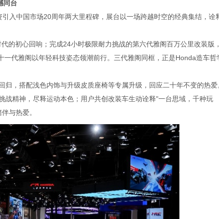
撼同台
域合资引入中国市场20周年两大里程碑，展台以一场跨越时空的经典集结，诠
时代的初心回响；完成24小时极限耐力挑战的第六代雅阁百万公里改装版
十一代雅阁以年轻科技姿态领潮前行。三代雅阁同框，正是Honda造车哲
车色回归，搭配浅色内饰与升级皮质座椅等专属升级，回应二十年不变的热爱
十余年赛事挑战精神，尽释运动本色；用户共创改装车生动诠释"一台思域，千种玩
陪伴与热爱。