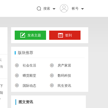
搜索
帐号
发表主题
签到
版块推荐
以
社会生活
房产家居
携海
晒货殿堂
数码科技
国际动态
民生资讯
下
海陆
梦
图文资讯