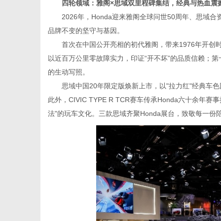
四轮领域：雅阁×
思域双里程碑
集结，经典与热血震
2026年，Honda迎来雅阁全球问世50周年、思
品牌不变的坚守与基因。
网
首次在中国公开亮相的初代雅阁，带来1976年开创
以近百万公里零故障实力，印证“开不坏”的品质信赖；第
的生动写照。
思域中国20年限定版焕新上市，以"拉力红"经典
此外，CIVIC TYPE R TCR赛车传承Honda六
法"的玩车文化。三款思域齐聚Honda展台，致敬每一份