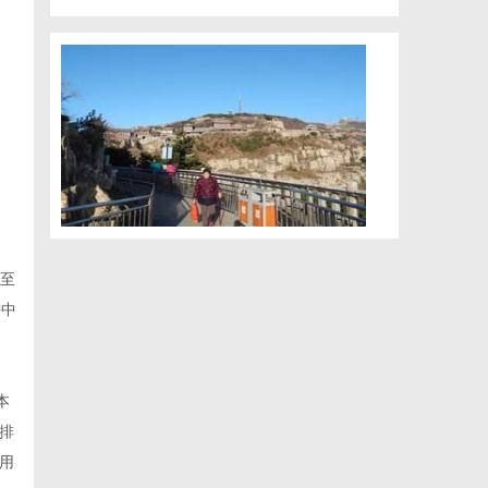
截至
耕中
本
排
用