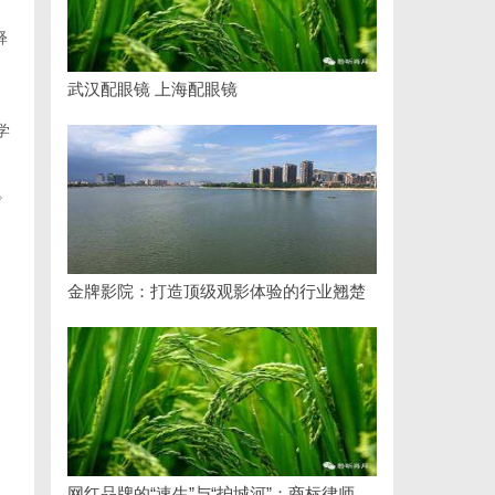
释
武汉配眼镜 上海配眼镜
，
学
。
金牌影院：打造顶级观影体验的行业翘楚
网红品牌的“速生”与“护城河”：商标律师如何破解流量变现的知产焦虑