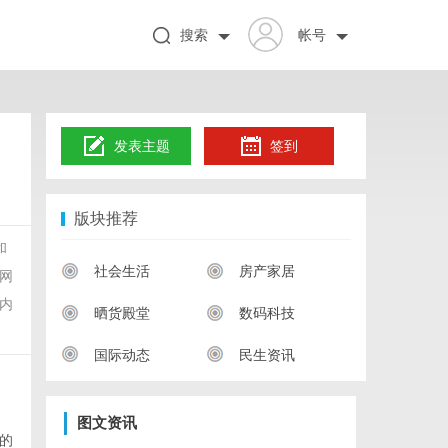
搜索
帐号
发表主题
签到
版块推荐
和
社会生活
房产家居
网
内
晒货殿堂
数码科技
国际动态
民生资讯
图文资讯
的