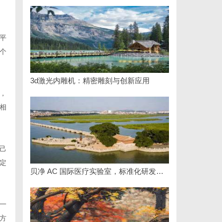
平
个
3d激光内雕机：精密雕刻与创新应用
，
相
己
定
贝净 AC 国际医疗实验室，标准化研发体系全解析
一
方